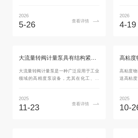
实际需求调整输送量和压力，以满足不同
药物合成
工艺要求。高粘度物料通常是指粘度大于
作原理主
2026
2026
1000mPa·s的液体，如重油、沥青、胶
腐蚀性以
查看详情
5-26
4-19
水、涂料等。工作原理基于正排量原理，
在精密液
即通过泵的运动部件（如齿轮、螺杆、叶
液泵的工
片等）将物料从进口吸入，并通过泵的内
塞在泵
部结构将其输送到出口。在输送过程中，
化，液体
泵的运动部件与泵壳之间形成一定的间
继续向前
大流量转阀计量泵具有结构紧凑，维护简单的特点
隙，物料通过这个间隙被挤压和推动，从
压送至出
而实现输送。高粘度物料变量泵的特点：
续往复运
大流量转阀计量泵是一种广泛应用于工业
高粘度物
1.高粘度适应性：能够输送高粘度物料，
外部系统
领域的高精度泵设备，尤其在化工、制
送高粘度
满足不...
性：陶瓷..
药、食品、环保等行业中得到了广泛应
节泵的输
用。它通过转阀原理将流体精确输送并计
输送要求
2025
2025
量，具有较高的流量精度和稳定性。大流
具有更
查看详情
11-23
10-2
量转阀计量泵的工作原理：1.转子运动控
稠、粘附
制流量：转阀计量泵的转子在电机驱动下
粘度物料
旋转。转子的旋转产生压力差，使流体通
度液体：
过泵腔流动。2.定子和转子配合：定子和
度的物料
转子的精密配合决定了泵的流量精度。转
上考虑了