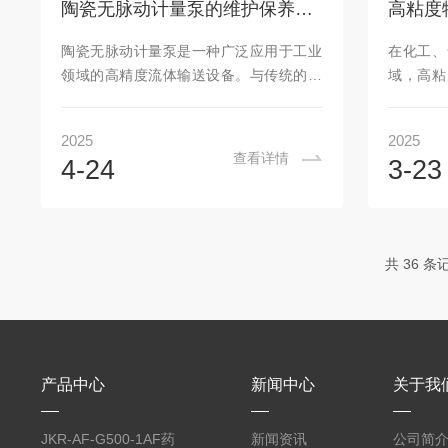
陶瓷无脉动计量泵的维护保养小建议分享
子在旋转过程中不断调整流体的流向和流
力下稳定
量，从而实现对流体的精确计量。3.调节
流量可调
陶瓷无脉动计量泵是一种广泛应用于工业
在化工、
流量：通过调节转阀的结构，能够精确控
参数来改
领域的高精度流体输送设备。与传统的脉
域，高粘
制流体的输...
的结构调整
动泵相比，具有更高的稳定性和精确性，
这些物料
特别适用于对流体流量要求极为精确的应
敏感性等
2025
2025
用场合。陶瓷无脉动计量泵的优点：1.高
易出现效
查看详情
4-24
3-23
精度计量由于其无脉动的工作特性，计量
问题。高
精度可以达到±1%。这对于许多工业过
其结构和
程，如化工、制药等领域都是至关重要
度物料，
的。2.耐腐蚀性陶瓷材质对多种化学介质
代工业生
共 36 条
有很强的抵抗能力，能够在恶劣的环境中
料变量泵
长时间运行，而不容易受到腐蚀。3.长寿
利用螺杆
命陶瓷材料具有高的耐磨性，相比于传统
具有自吸
的金属材料，磨损率更低，维护成...
优点，适
物料。2...
产品中心
新闻中心
关于我
JKR-AF-G500-1AF药
新闻资讯
公司简