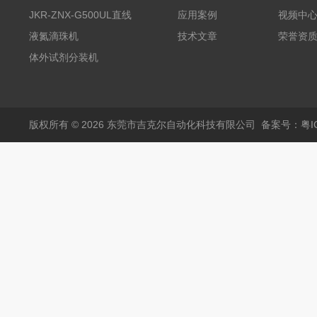
丸滴液机
JKR-ZNX-G500UL直线
应用案例
视频中
式智能计量泵
液氮滴珠机
技术文章
荣誉资
体外试剂分装机
版权所有 © 2026 东莞市吉克尔自动化科技有限公司
备案号：粤IC