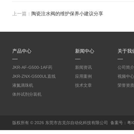
上一篇：
陶瓷注水阀的维护保养小建议分享
产品中心
新闻中心
关于我
JKR-AF-G500-1AF药
新闻资讯
公司简
丸滴液机
JKR-ZNX-G500UL直线
应用案例
视频中
式智能计量泵
液氮滴珠机
技术文章
荣誉资
体外试剂分装机
版权所有 © 2026 东莞市吉克尔自动化科技有限公司
备案号：粤IC