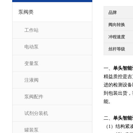
泵阀类
品牌
阀向转换
工作站
冲程速度
电动泵
丝杆等级
变量泵
一、
单头智能
精益质控是吉
注液阀
进的检测设备
到包装出货，
泵阀配件
能。
试剂分装机
二、
单头智能
（1）结构紧
罐装泵