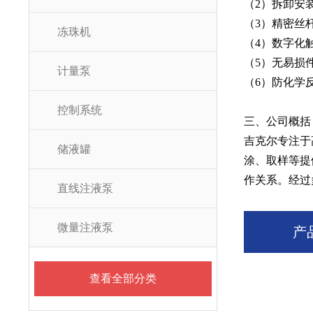
（2）拆卸安
（3）精密丝
冻珠机
（4）数字化
（5）无易损
计量泵
（6）防化学
控制系统
三、公司概括
吉克尔专注于
储液罐
涂、取样等提
作关系。经过
直线注液泵
微量注液泵
产
查看全部分类