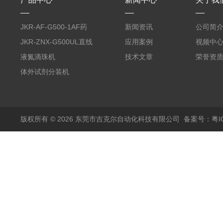
JKR-AF-G500-1AF药
新闻资讯
公司简
丸滴液机
JKR-ZNX-G500UL直线
应用案例
视频中
式智能计量泵
液氮滴珠机
技术文章
荣誉资
体外试剂分装机
版权所有 © 2026 东莞市吉克尔自动化科技有限公司
备案号：粤IC