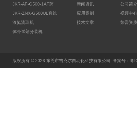
JKR-AF-G500-1AF药
新闻资讯
公司简
丸滴液机
JKR-ZNX-G500UL直线
应用案例
视频中
式智能计量泵
液氮滴珠机
技术文章
荣誉资
体外试剂分装机
版权所有 © 2026 东莞市吉克尔自动化科技有限公司
备案号：粤IC