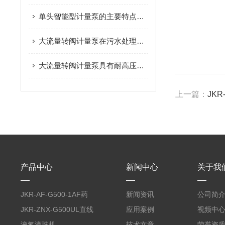
单头智能型计量泵的主要特点及具体应用场景
大流量转阀计量泵在污水处理和废水处理过程中的作用
大流量转阀计量泵具有耐高压和耐腐蚀性能
上一篇：
JK
产品中心
新闻中心
关于我
JKR-AF-G500-1AF药
新闻资讯
公司简
丸滴液机
JKR-ZNX-G500UL直线
应用案例
视频中
式智能计量泵
液氮滴珠机
技术文章
荣誉资