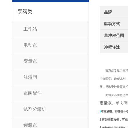
泵阀类
品牌
驱动方式
工作站
单冲程范围
电动泵
冲程转速
变量泵
吉克尔专注于高
注液阀
生物医学、诊断试剂
展，是陶瓷计量泵类*
泵阀配件
为满足不同恶劣
定量泵、单向阀
试剂分装机
l
结构紧凑、部件全不
l
拆卸安装方便，可在
罐装泵
l
单轴步进马达驱动、