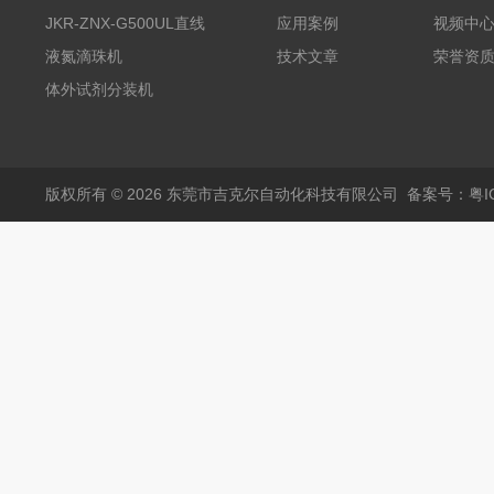
丸滴液机
JKR-ZNX-G500UL直线
应用案例
视频中
式智能计量泵
液氮滴珠机
技术文章
荣誉资
体外试剂分装机
版权所有 © 2026 东莞市吉克尔自动化科技有限公司
备案号：粤IC