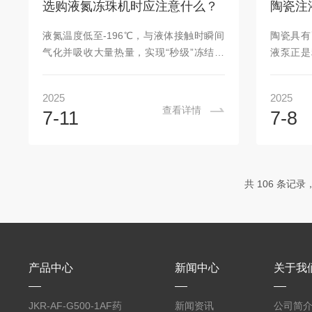
选购液氮冻珠机时应注意什么？
陶瓷注
精确的计量控制具有高精度的计量能力，
送液体。
通过精确调节阀门开度和转速，能够实现
能，如过
液氮温度低至-196℃，与液体接触时瞬间
陶瓷具有
非常精确的液体输送，误差通常控制在
统安全运
气化并吸收大量热量，实现“秒级”冻结。
液泵正是
&plus...
点：1.高
这种快速冷冻方式可形成*小冰晶，较大限
被制成了
度减少对细胞结构的损伤，保留液体的原
瓷注液泵
2025
2025
有风味、营养和活性成分。液氮冻珠机是
性能。该
查看详情
7-11
7-8
一种利用液氮超低温特性将液体快速冻结
时它的扬
成微球的精密设备，其核心在于通过陶瓷
度的环境
计量泵实现微升级至毫升级液体的精准控
提供的陶
制，并搭配液氮速冻技术确保微球成型质
部件全
共 106 条记录，
量，广泛应用于生物医学、制药、食品及
蚀、耐高
工业材料领域。本公司提供的液氮冻珠机
洗，通过
采用一个液氮桶32位伺服转盘机构，32位
温灭菌，
通道分离，保证不碰珠。液氮桶实现真
驱动、高
空...
行...
产品中心
新闻中心
关于我
JKR-AF-G500-1AF药
新闻资讯
公司简