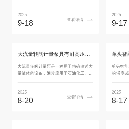
常通过步进电机驱动螺旋推杆，推动注射
制药、食
器的活塞缓慢移动，从而准确控制药液的
过转阀装
2025
2025
输出速度。其控制系统根据设定的参数，
高精度、
查看详情
9-18
9-17
如流速、剂量、时间等，自动调整电机的
它常用于
转速，实现μL/h级别的精准输注。微量注
学品输送
液泵可广泛应用于医疗、科研及工业领
量转阀计
域，其核心优势在于高精度、稳定性和可
业在化学
编程控制，可确保流体输送的准确性和安
量输送，
大流量转阀计量泵具有耐高压和耐腐蚀性能
全性。选型指南：1、流量范围：根据实验
精度的计
或生产需求确定所需流量范围，如医疗领
性，避
大流量转阀计量泵是一种用于精确输送大
单头智能
域通常为0.1ml/h至99.9ml/h。2...
程。2.
量液体的设备，通常应用于石油化工、制
的活塞
气行业，特
药、食品加工、污水处理等行业。与其他
压、液压
类型的计量泵相比，具有更大的流量输出
过程中
2025
2025
能力，能够在更大范围内进行高精度的流
量，保持
查看详情
8-20
8-17
体输送。大流量转阀计量泵的主要特点：
量泵的核
1.高流量输出能力能够处理较大的流量，
系统，通
适用于需要大量液体输送的工业场合。其
制。当流
流量范围通常从几十升每小时到几千升每
传输至
小时不等，能够满足大规模生产需求。2.
态，确保