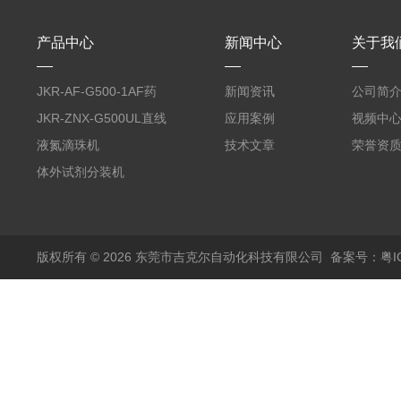
产品中心
新闻中心
关于我
JKR-AF-G500-1AF药
新闻资讯
公司简
丸滴液机
JKR-ZNX-G500UL直线
应用案例
视频中
式智能计量泵
液氮滴珠机
技术文章
荣誉资
体外试剂分装机
版权所有 © 2026 东莞市吉克尔自动化科技有限公司
备案号：粤IC