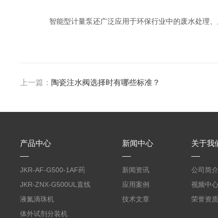
智能型计量泵还广泛应用于环保行业中的废水处理、废
上一篇：
陶瓷注水阀选择时有哪些标准？
产品中心
新闻中心
关于我
JKR-AF-G500-1AF药
新闻资讯
公司简
丸滴液机
JKR-ZNX-G500UL直线
应用案例
视频中
式智能计量泵
液氮滴珠机
技术文章
荣誉资
体外试剂分装机