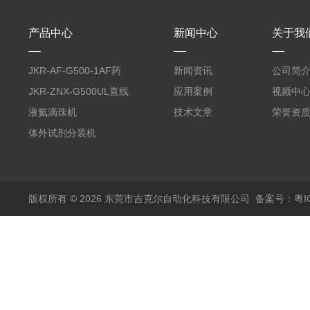
产品中心
新闻中心
关于我
JKR-AF-G500-1AF药
新闻资讯
公司简
丸滴液机
JKR-ZNX-G500UL直线
应用案例
视频中
式智能计量泵
液氮滴珠机
技术文章
荣誉资
体外试剂分装机
版权所有 © 2026 东莞市吉克尔自动化科技有限公司
备案号：粤IC