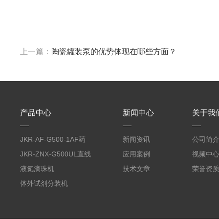
上一篇：
陶瓷罐装泵的优势体现在哪些方面？
产品中心
新闻中心
关于我
JKR-AF-G500-1AF药
新闻资讯
公司简
丸滴液机
JKR-ZNX-G500UL直线
应用案例
视频中
式智能计量泵
液氮滴珠机
技术文章
荣誉资
体外试剂分装机