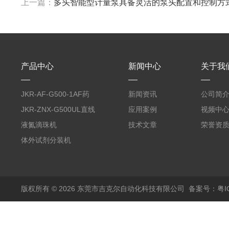
上一篇：
多头智能型计量泵具备灵活的泵头配置和控制方
产品中心
新闻中心
关于我
JKR-AF-G500-1AF药
新闻资讯
公司简
丸滴液机
JKR-ZNX-G500UL直线
应用案例
视频中
式智能计量泵
液氮滴珠机
技术文章
荣誉资
体外试剂分装机
版权所有 © 2026 东莞市吉克尔自动化科技有限公司
备案号：粤IC